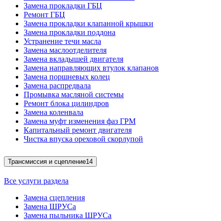
Замена прокладки ГБЦ
Ремонт ГБЦ
Замена прокладки клапанной крышки
Замена прокладки поддона
Устранение течи масла
Замена маслоотделителя
Замена вкладышей двигателя
Замена направляющих втулок клапанов
Замена поршневых колец
Замена распредвала
Промывка масляной системы
Ремонт блока цилиндров
Замена коленвала
Замена муфт изменения фаз ГРМ
Капитальный ремонт двигателя
Чистка впуска ореховой скорлупой
Трансмиссия и сцепление
14
Все услуги раздела
Замена сцепления
Замена ШРУСа
Замена пыльника ШРУСа