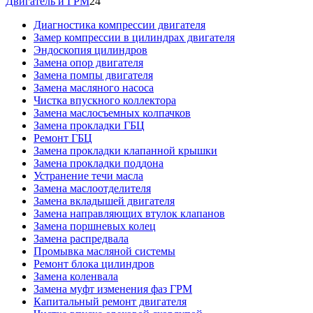
Двигатель и ГРМ
24
Диагностика компрессии двигателя
Замер компрессии в цилиндрах двигателя
Эндоскопия цилиндров
Замена опор двигателя
Замена помпы двигателя
Замена масляного насоса
Чистка впускного коллектора
Замена маслосъемных колпачков
Замена прокладки ГБЦ
Ремонт ГБЦ
Замена прокладки клапанной крышки
Замена прокладки поддона
Устранение течи масла
Замена маслоотделителя
Замена вкладышей двигателя
Замена направляющих втулок клапанов
Замена поршневых колец
Замена распредвала
Промывка масляной системы
Ремонт блока цилиндров
Замена коленвала
Замена муфт изменения фаз ГРМ
Капитальный ремонт двигателя