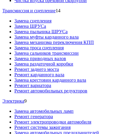
Чистка впуска ореховой скорлупой
Трансмиссия и сцепление
14
Замена сцепления
Замена ШРУСа
Замена пыльника ШРУСа
Замена муфты карданного вала
Замена механизма переключения КПП
Замена троса сцепления
Замена сальников трансмиссии
Замена приводных валов
Замена раздаточной коробки
Ремонт заднего моста
Ремонт карданного вала
Замена крестовин карданного вала
Ремонт вариатора
Ремонт автомобильных редукторов
Электрика
9
Замена автомобильных ламп
Ремонт генератора
Ремонт электропроводки автомобиля
Ремонт системы зажигания
Замена автомобильных предохранителей