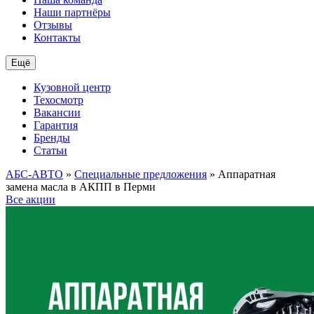
Наши партнёры
Отзывы
Контакты
Ещё
Кузовной центр
Техосмотр
Вакансии
Гарантия
Бренды
Статьи
АБС-АВТО
»
Специальные предложения
» Аппаратная
замена масла в АКПП в Перми
Все акции