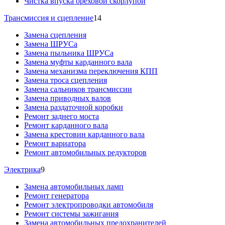
Чистка впуска ореховой скорлупой
Трансмиссия и сцепление
14
Замена сцепления
Замена ШРУСа
Замена пыльника ШРУСа
Замена муфты карданного вала
Замена механизма переключения КПП
Замена троса сцепления
Замена сальников трансмиссии
Замена приводных валов
Замена раздаточной коробки
Ремонт заднего моста
Ремонт карданного вала
Замена крестовин карданного вала
Ремонт вариатора
Ремонт автомобильных редукторов
Электрика
9
Замена автомобильных ламп
Ремонт генератора
Ремонт электропроводки автомобиля
Ремонт системы зажигания
Замена автомобильных предохранителей