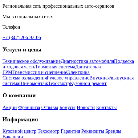
Региональная сеть профессиональных авто-сервисов
Мы в социальных сетях
Телефон
+7 (342) 206-92-06
Услуги и цены
Техническое обслуживание
Диагностика автомобиля
Подвеска
и ходовая часть
Тормозная система
Двигатель и
ГРМ
Трансмиссия и сцепление
Электрика
Система охлаждения
Рулевое управление
Впускная/выпускная
система
Шиномонтаж
Техосмотр
Кузовной ремонт
О компании
Акции
Франшиза
Отзывы
Бонусы
Новости
Контакты
Информация
Кузовной центр
Техосмотр
Гарантия
Реквизиты
Бренды
Вакансии