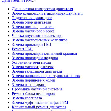
Двигатель и ГРМ
24
Диагностика компрессии двигателя
Замер компрессии в цилиндрах двигателя
Эндоскопия цилиндров
Замена опор двигателя
Замена помпы двигателя
Замена масляного насоса
Чистка впускного коллектора
Замена маслосъемных колпачков
Замена прокладки ГБЦ
Ремонт ГБЦ
Замена прокладки клапанной крышки
Замена прокладки поддона
Устранение течи масла
Замена маслоотделителя
Замена вкладышей двигателя
Замена направляющих втулок клапанов
Замена поршневых колец
Замена распредвала
Промывка масляной системы
Ремонт блока цилиндров
Замена коленвала
Замена муфт изменения фаз ГРМ
Капитальный ремонт двигателя