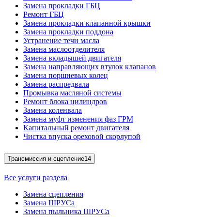
Замена прокладки ГБЦ
Ремонт ГБЦ
Замена прокладки клапанной крышки
Замена прокладки поддона
Устранение течи масла
Замена маслоотделителя
Замена вкладышей двигателя
Замена направляющих втулок клапанов
Замена поршневых колец
Замена распредвала
Промывка масляной системы
Ремонт блока цилиндров
Замена коленвала
Замена муфт изменения фаз ГРМ
Капитальный ремонт двигателя
Чистка впуска ореховой скорлупой
Трансмиссия и сцепление
14
Все услуги раздела
Замена сцепления
Замена ШРУСа
Замена пыльника ШРУСа