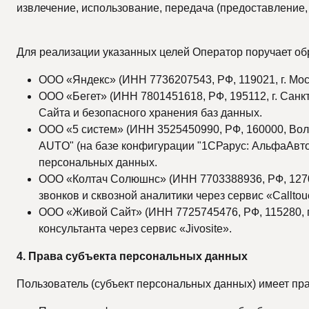
извлечение, использование, передача (предоставление, 
Для реализации указанных целей Оператор поручает о
ООО «Яндекс» (ИНН 7736207543, РФ, 119021, г. Моск
ООО «Бегет» (ИНН 7801451618, РФ, 195112, г. Санкт
Сайта и безопасного хранения баз данных.
ООО «5 систем» (ИНН 3525450990, РФ, 160000, Вологод
AUTO" (на базе конфигурации "1СРарус: АльфаАвт
персональных данных.
ООО «Колтач Солюшнс» (ИНН 7703388936, РФ, 127018, 
звонков и сквозной аналитики через сервис «Calltou
ООО «Живой Сайт» (ИНН 7725745476, РФ, 115280, г. 
консультанта через сервис «Jivosite».
4. Права субъекта персональных данных
Пользователь (субъект персональных данных) имеет пра