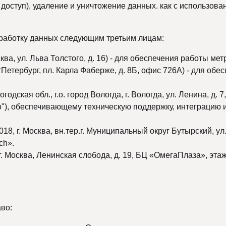
доступ), удаление и уничтожение данных. как с использован
бработку данных следующим третьим лицам:
ва, ул. Льва Толстого, д. 16) - для обеспечения работы м
Петербург, пл. Карла Фаберже, д. 8Б, офис 726А) - для обе
ская обл., г.о. город Вологда, г. Вологда, ул. Ленина, д. 
о"), обеспечивающему техническую поддержку, интеграцию
г. Москва, вн.тер.г. Муниципальный округ Бутырский, ул. С
ch».
Москва, Ленинская слобода, д. 19, БЦ «ОмегаПлаза», этаж 
во: