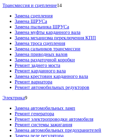
Трансмиссия и сцепление
14
Замена сцепления
Замена ШРУСа
Замена пыльника ШРУСа
Замена муфты карданного вала
Замена механизма переключения КПП
Замена троса сцепления
Замена сальников трансмиссии
Замена приводных валов
Замена раздаточной коробки
Ремонт заднего моста
Ремонт карданного вала
Замена крестовин карданного вала
Ремонт вариатора
Ремонт автомобильных редукторов
Электрика
9
Замена автомобильных ламп
Ремонт генератора
Ремонт электропроводки автомобиля
Ремонт системы зажигания
Замена автомобильных предохранителей
Замена реле регулятора