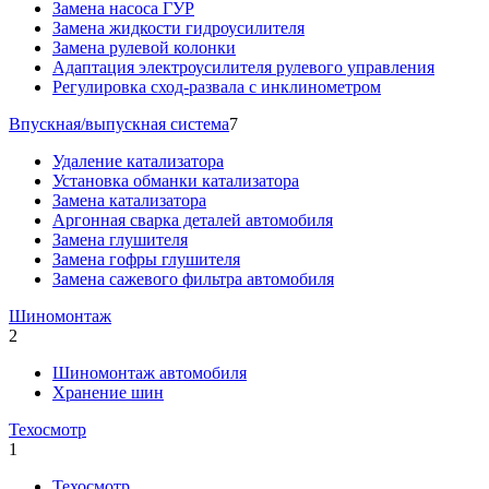
Замена насоса ГУР
Замена жидкости гидроусилителя
Замена рулевой колонки
Адаптация электроусилителя рулевого управления
Регулировка сход-развала с инклинометром
Впускная/выпускная система
7
Удаление катализатора
Установка обманки катализатора
Замена катализатора
Аргонная сварка деталей автомобиля
Замена глушителя
Замена гофры глушителя
Замена сажевого фильтра автомобиля
Шиномонтаж
2
Шиномонтаж автомобиля
Хранение шин
Техосмотр
1
Техосмотр