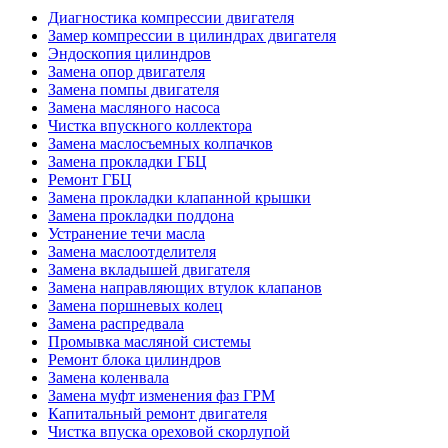
Диагностика компрессии двигателя
Замер компрессии в цилиндрах двигателя
Эндоскопия цилиндров
Замена опор двигателя
Замена помпы двигателя
Замена масляного насоса
Чистка впускного коллектора
Замена маслосъемных колпачков
Замена прокладки ГБЦ
Ремонт ГБЦ
Замена прокладки клапанной крышки
Замена прокладки поддона
Устранение течи масла
Замена маслоотделителя
Замена вкладышей двигателя
Замена направляющих втулок клапанов
Замена поршневых колец
Замена распредвала
Промывка масляной системы
Ремонт блока цилиндров
Замена коленвала
Замена муфт изменения фаз ГРМ
Капитальный ремонт двигателя
Чистка впуска ореховой скорлупой