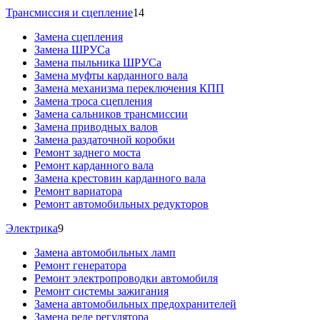
Трансмиссия и сцепление
14
Замена сцепления
Замена ШРУСа
Замена пыльника ШРУСа
Замена муфты карданного вала
Замена механизма переключения КПП
Замена троса сцепления
Замена сальников трансмиссии
Замена приводных валов
Замена раздаточной коробки
Ремонт заднего моста
Ремонт карданного вала
Замена крестовин карданного вала
Ремонт вариатора
Ремонт автомобильных редукторов
Электрика
9
Замена автомобильных ламп
Ремонт генератора
Ремонт электропроводки автомобиля
Ремонт системы зажигания
Замена автомобильных предохранителей
Замена реле регулятора