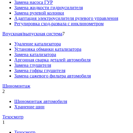
Замена насоса ГУР
Замена жидкости гидроусилителя
Замена рулевой колонки
Адаптация электроусилителя рулевого управления
Регулировка сход-развала с инклинометром
Впускная/выпускная система
7
Удаление катализатора
Установка обманки катализатора
Замена катализатора
Аргонная сварка деталей автомобиля
Замена глушителя
Замена гофры глушителя
Замена сажевого фильтра автомобиля
Шиномонтаж
2
Шиномонтаж автомобиля
Хранение шин
Техосмотр
1
Техосмотр