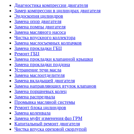
Диагностика компрессии двигателя
Замер компрессии в цилиндрах двигателя
Эндоскопия цилиндров
Замена опор двигателя
Замена помпы двигателя
Замена масляного насоса
Чистка впускного коллектора
Замена маслосъемных колпачков
Замена прокладки ГБЦ
Ремонт ГБЦ
Замена прокладки клапанной крышки
Замена прокладки поддона
Устранение течи масла
Замена маслоотделителя
Замена вкладышей двигателя
Замена направляющих втулок клапанов
Замена поршневых колец
Замена распредвала
Промывка масляной системы
Ремонт блока цилиндров
Замена коленвала
Замена муфт изменения фаз ГРМ
Капитальный ремонт двигателя
Чистка впуска ореховой скорлупой