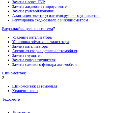
Замена насоса ГУР
Замена жидкости гидроусилителя
Замена рулевой колонки
Адаптация электроусилителя рулевого управления
Регулировка сход-развала с инклинометром
Впускная/выпускная система
7
Удаление катализатора
Установка обманки катализатора
Замена катализатора
Аргонная сварка деталей автомобиля
Замена глушителя
Замена гофры глушителя
Замена сажевого фильтра автомобиля
Шиномонтаж
2
Шиномонтаж автомобиля
Хранение шин
Техосмотр
1
Техосмотр