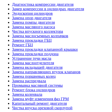
Диагностика компрессии двигателя
Замер компрессии в цилиндрах двигателя
Эндоскопия цилиндров
Замена опор двигателя
Замена помпы двигателя
Замена масляного насоса
Чистка впускного коллектора
Замена маслосъемных колпачков
Замена прокладки ГБЦ
Ремонт ГБЦ
Замена прокладки клапанной крышки
Замена прокладки поддона
Устранение течи масла
Замена маслоотделителя
Замена вкладышей двигателя
Замена направляющих втулок клапанов
Замена поршневых колец
Замена распредвала
Промывка масляной системы
Ремонт блока цилиндров
Замена коленвала
Замена муфт изменения фаз ГРМ
Капитальный ремонт двигателя
Чистка впуска ореховой скорлупой