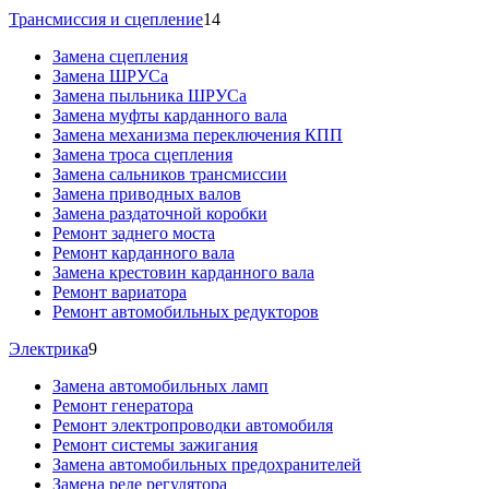
Трансмиссия и сцепление
14
Замена сцепления
Замена ШРУСа
Замена пыльника ШРУСа
Замена муфты карданного вала
Замена механизма переключения КПП
Замена троса сцепления
Замена сальников трансмиссии
Замена приводных валов
Замена раздаточной коробки
Ремонт заднего моста
Ремонт карданного вала
Замена крестовин карданного вала
Ремонт вариатора
Ремонт автомобильных редукторов
Электрика
9
Замена автомобильных ламп
Ремонт генератора
Ремонт электропроводки автомобиля
Ремонт системы зажигания
Замена автомобильных предохранителей
Замена реле регулятора