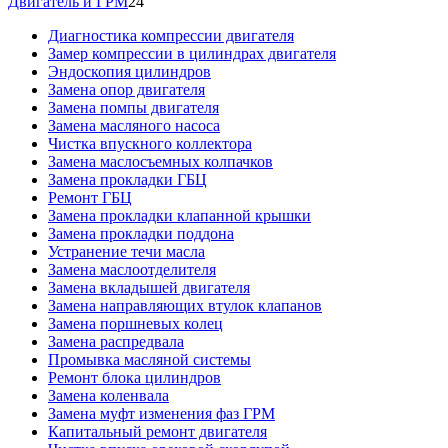
Двигатель и ГРМ
24
Диагностика компрессии двигателя
Замер компрессии в цилиндрах двигателя
Эндоскопия цилиндров
Замена опор двигателя
Замена помпы двигателя
Замена масляного насоса
Чистка впускного коллектора
Замена маслосъемных колпачков
Замена прокладки ГБЦ
Ремонт ГБЦ
Замена прокладки клапанной крышки
Замена прокладки поддона
Устранение течи масла
Замена маслоотделителя
Замена вкладышей двигателя
Замена направляющих втулок клапанов
Замена поршневых колец
Замена распредвала
Промывка масляной системы
Ремонт блока цилиндров
Замена коленвала
Замена муфт изменения фаз ГРМ
Капитальный ремонт двигателя