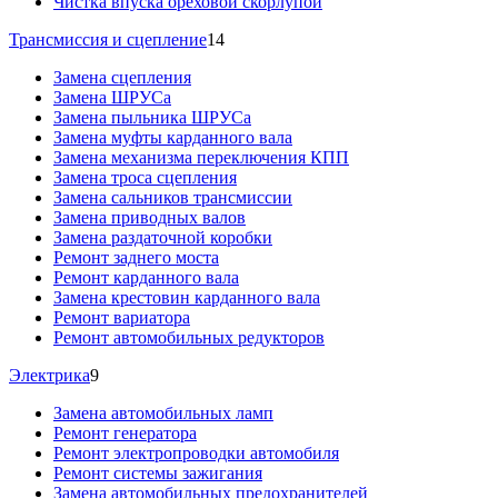
Чистка впуска ореховой скорлупой
Трансмиссия и сцепление
14
Замена сцепления
Замена ШРУСа
Замена пыльника ШРУСа
Замена муфты карданного вала
Замена механизма переключения КПП
Замена троса сцепления
Замена сальников трансмиссии
Замена приводных валов
Замена раздаточной коробки
Ремонт заднего моста
Ремонт карданного вала
Замена крестовин карданного вала
Ремонт вариатора
Ремонт автомобильных редукторов
Электрика
9
Замена автомобильных ламп
Ремонт генератора
Ремонт электропроводки автомобиля
Ремонт системы зажигания
Замена автомобильных предохранителей