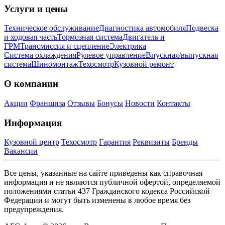
Услуги и цены
Техническое обслуживание
Диагностика автомобиля
Подвеска
и ходовая часть
Тормозная система
Двигатель и
ГРМ
Трансмиссия и сцепление
Электрика
Система охлаждения
Рулевое управление
Впускная/выпускная
система
Шиномонтаж
Техосмотр
Кузовной ремонт
О компании
Акции
Франшиза
Отзывы
Бонусы
Новости
Контакты
Информация
Кузовной центр
Техосмотр
Гарантия
Реквизиты
Бренды
Вакансии
Все цены, указанные на сайте приведены как справочная
информация и не являются публичной офертой, определяемой
положениями статьи 437 Гражданского кодекса Российской
Федерации и могут быть изменены в любое время без
предупреждения.