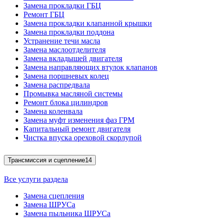
Замена прокладки ГБЦ
Ремонт ГБЦ
Замена прокладки клапанной крышки
Замена прокладки поддона
Устранение течи масла
Замена маслоотделителя
Замена вкладышей двигателя
Замена направляющих втулок клапанов
Замена поршневых колец
Замена распредвала
Промывка масляной системы
Ремонт блока цилиндров
Замена коленвала
Замена муфт изменения фаз ГРМ
Капитальный ремонт двигателя
Чистка впуска ореховой скорлупой
Трансмиссия и сцепление
14
Все услуги раздела
Замена сцепления
Замена ШРУСа
Замена пыльника ШРУСа