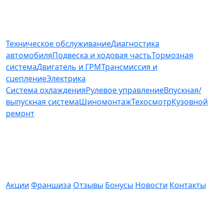
Услуги и цены
Техническое обслуживание
Диагностика
автомобиля
Подвеска и ходовая часть
Тормозная
система
Двигатель и ГРМ
Трансмиссия и
сцепление
Электрика
Система охлаждения
Рулевое управление
Впускная/
выпускная система
Шиномонтаж
Техосмотр
Кузовной
ремонт
О компании
Акции
Франшиза
Отзывы
Бонусы
Новости
Контакты