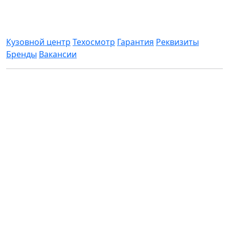
Информация
Кузовной центр
Техосмотр
Гарантия
Реквизиты
Бренды
Вакансии
Все цены, указанные на сайте приведены как
справочная информация и не являются публичной
офертой, определяемой положениями статьи 437
Гражданского кодекса Российской Федерации и
могут быть изменены в любое время без
предупреждения.
АБС-Авто © 2026 год. Все права защищены. При
использовании контента ссылка на сайт
обязательна.
Политика конфиденциальности