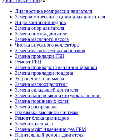
Двигатель и ГРМ
24
Диагностика компрессии двигателя
Замер компрессии в цилиндрах двигателя
Эндоскопия цилиндров
Замена опор двигателя
Замена помпы двигателя
Замена масляного насоса
Чистка впускного коллектора
Замена маслосъемных колпачков
Замена прокладки ГБЦ
Ремонт ГБЦ
Замена прокладки клапанной крышки
Замена прокладки поддона
Устранение течи масла
Замена маслоотделителя
Замена вкладышей двигателя
Замена направляющих втулок клапанов
Замена поршневых колец
Замена распредвала
Промывка масляной системы
Ремонт блока цилиндров
Замена коленвала
Замена муфт изменения фаз ГРМ
Капитальный ремонт двигателя