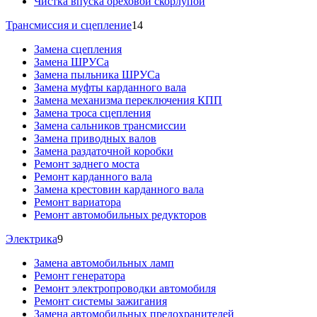
Чистка впуска ореховой скорлупой
Трансмиссия и сцепление
14
Замена сцепления
Замена ШРУСа
Замена пыльника ШРУСа
Замена муфты карданного вала
Замена механизма переключения КПП
Замена троса сцепления
Замена сальников трансмиссии
Замена приводных валов
Замена раздаточной коробки
Ремонт заднего моста
Ремонт карданного вала
Замена крестовин карданного вала
Ремонт вариатора
Ремонт автомобильных редукторов
Электрика
9
Замена автомобильных ламп
Ремонт генератора
Ремонт электропроводки автомобиля
Ремонт системы зажигания
Замена автомобильных предохранителей