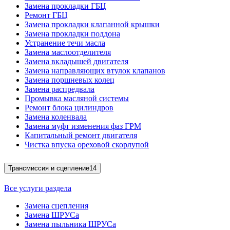
Замена прокладки ГБЦ
Ремонт ГБЦ
Замена прокладки клапанной крышки
Замена прокладки поддона
Устранение течи масла
Замена маслоотделителя
Замена вкладышей двигателя
Замена направляющих втулок клапанов
Замена поршневых колец
Замена распредвала
Промывка масляной системы
Ремонт блока цилиндров
Замена коленвала
Замена муфт изменения фаз ГРМ
Капитальный ремонт двигателя
Чистка впуска ореховой скорлупой
Трансмиссия и сцепление
14
Все услуги раздела
Замена сцепления
Замена ШРУСа
Замена пыльника ШРУСа