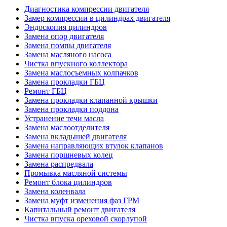
Диагностика компрессии двигателя
Замер компрессии в цилиндрах двигателя
Эндоскопия цилиндров
Замена опор двигателя
Замена помпы двигателя
Замена масляного насоса
Чистка впускного коллектора
Замена маслосъемных колпачков
Замена прокладки ГБЦ
Ремонт ГБЦ
Замена прокладки клапанной крышки
Замена прокладки поддона
Устранение течи масла
Замена маслоотделителя
Замена вкладышей двигателя
Замена направляющих втулок клапанов
Замена поршневых колец
Замена распредвала
Промывка масляной системы
Ремонт блока цилиндров
Замена коленвала
Замена муфт изменения фаз ГРМ
Капитальный ремонт двигателя
Чистка впуска ореховой скорлупой