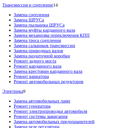
Трансмиссия и сцепление
14
Замена сцепления
Замена ШРУСа
Замена пыльника ШРУСа
Замена муфты карданного вала
Замена механизма переключения КПП
Замена троса сцепления
Замена сальников трансмиссии
Замена приводных валов
Замена раздаточной коробки
Ремонт заднего моста
Ремонт карданного вала
Замена крестовин карданного вала
Ремонт вариатора
Ремонт автомобильных редукторов
Электрика
9
Замена автомобильных ламп
Ремонт генератора
Ремонт электропроводки автомобиля
Ремонт системы зажигания
Замена автомобильных предохранителей
Замена реле регулятора