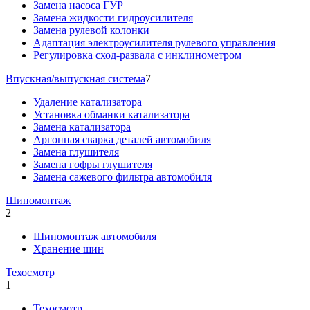
Замена насоса ГУР
Замена жидкости гидроусилителя
Замена рулевой колонки
Адаптация электроусилителя рулевого управления
Регулировка сход-развала с инклинометром
Впускная/выпускная система
7
Удаление катализатора
Установка обманки катализатора
Замена катализатора
Аргонная сварка деталей автомобиля
Замена глушителя
Замена гофры глушителя
Замена сажевого фильтра автомобиля
Шиномонтаж
2
Шиномонтаж автомобиля
Хранение шин
Техосмотр
1
Техосмотр