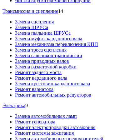
Чистка впуска ореховой скорлупой
Трансмиссия и сцепление
14
Замена сцепления
Замена ШРУСа
Замена пыльника ШРУСа
Замена муфты карданного вала
Замена механизма переключения КПП
Замена троса сцепления
Замена сальников трансмиссии
Замена приводных валов
Замена раздаточной коробки
Ремонт заднего моста
Ремонт карданного вала
Замена крестовин карданного вала
Ремонт вариатора
Ремонт автомобильных редукторов
Электрика
9
Замена автомобильных ламп
Ремонт генератора
Ремонт электропроводки автомобиля
Ремонт системы зажигания
Замена автомобильных предохранителей