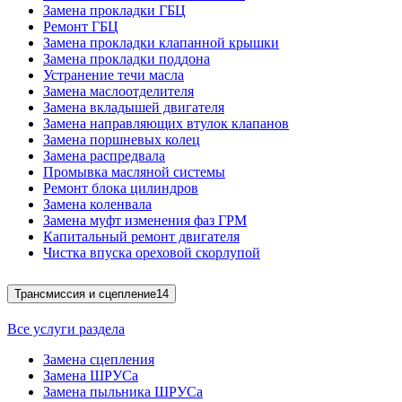
Замена прокладки ГБЦ
Ремонт ГБЦ
Замена прокладки клапанной крышки
Замена прокладки поддона
Устранение течи масла
Замена маслоотделителя
Замена вкладышей двигателя
Замена направляющих втулок клапанов
Замена поршневых колец
Замена распредвала
Промывка масляной системы
Ремонт блока цилиндров
Замена коленвала
Замена муфт изменения фаз ГРМ
Капитальный ремонт двигателя
Чистка впуска ореховой скорлупой
Трансмиссия и сцепление
14
Все услуги раздела
Замена сцепления
Замена ШРУСа
Замена пыльника ШРУСа