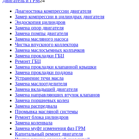
Двигатель и ГРМ
24
Диагностика компрессии двигателя
Замер компрессии в цилиндрах двигателя
Эндоскопия цилиндров
Замена опор двигателя
Замена помпы двигателя
Замена масляного насоса
Чистка впускного коллектора
Замена маслосъемных колпачков
Замена прокладки ГБЦ
Ремонт ГБЦ
Замена прокладки клапанной крышки
Замена прокладки поддона
Устранение течи масла
Замена маслоотделителя
Замена вкладышей двигателя
Замена направляющих втулок клапанов
Замена поршневых колец
Замена распредвала
Промывка масляной системы
Ремонт блока цилиндров
Замена коленвала
Замена муфт изменения фаз ГРМ
Капитальный ремонт двигателя