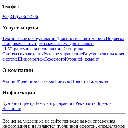
Телефон
+7 (342) 206-92-06
Услуги и цены
Техническое обслуживание
Диагностика автомобиля
Подвеска
и ходовая часть
Тормозная система
Двигатель и
ГРМ
Трансмиссия и сцепление
Электрика
Система охлаждения
Рулевое управление
Впускная/выпускная
система
Шиномонтаж
Техосмотр
Кузовной ремонт
О компании
Акции
Франшиза
Отзывы
Бонусы
Новости
Контакты
Информация
Кузовной центр
Техосмотр
Гарантия
Реквизиты
Бренды
Вакансии
Все цены, указанные на сайте приведены как справочная
информация и не являются публичной офертой, определяемой