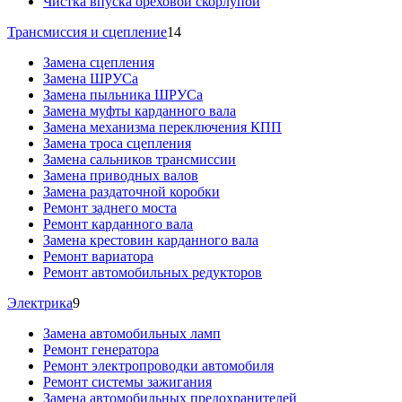
Чистка впуска ореховой скорлупой
Трансмиссия и сцепление
14
Замена сцепления
Замена ШРУСа
Замена пыльника ШРУСа
Замена муфты карданного вала
Замена механизма переключения КПП
Замена троса сцепления
Замена сальников трансмиссии
Замена приводных валов
Замена раздаточной коробки
Ремонт заднего моста
Ремонт карданного вала
Замена крестовин карданного вала
Ремонт вариатора
Ремонт автомобильных редукторов
Электрика
9
Замена автомобильных ламп
Ремонт генератора
Ремонт электропроводки автомобиля
Ремонт системы зажигания
Замена автомобильных предохранителей