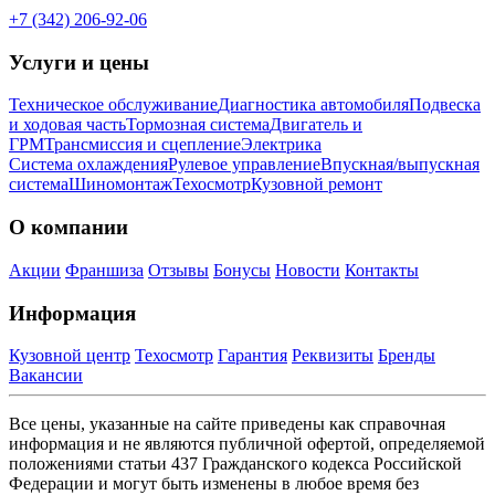
+7 (342) 206-92-06
Услуги и цены
Техническое обслуживание
Диагностика автомобиля
Подвеска
и ходовая часть
Тормозная система
Двигатель и
ГРМ
Трансмиссия и сцепление
Электрика
Система охлаждения
Рулевое управление
Впускная/выпускная
система
Шиномонтаж
Техосмотр
Кузовной ремонт
О компании
Акции
Франшиза
Отзывы
Бонусы
Новости
Контакты
Информация
Кузовной центр
Техосмотр
Гарантия
Реквизиты
Бренды
Вакансии
Все цены, указанные на сайте приведены как справочная
информация и не являются публичной офертой, определяемой
положениями статьи 437 Гражданского кодекса Российской
Федерации и могут быть изменены в любое время без