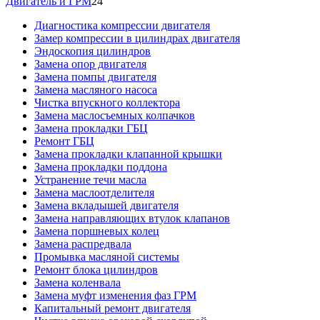
Двигатель и ГРМ
24
Диагностика компрессии двигателя
Замер компрессии в цилиндрах двигателя
Эндоскопия цилиндров
Замена опор двигателя
Замена помпы двигателя
Замена масляного насоса
Чистка впускного коллектора
Замена маслосъемных колпачков
Замена прокладки ГБЦ
Ремонт ГБЦ
Замена прокладки клапанной крышки
Замена прокладки поддона
Устранение течи масла
Замена маслоотделителя
Замена вкладышей двигателя
Замена направляющих втулок клапанов
Замена поршневых колец
Замена распредвала
Промывка масляной системы
Ремонт блока цилиндров
Замена коленвала
Замена муфт изменения фаз ГРМ
Капитальный ремонт двигателя