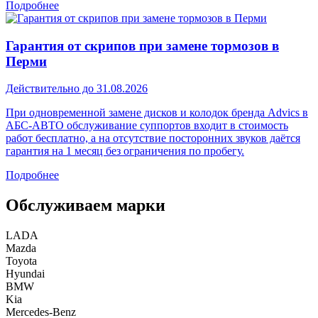
Подробнее
Гарантия от скрипов при замене тормозов в
Перми
Действительно до 31.08.2026
При одновременной замене дисков и колодок бренда Advics в
АБС-АВТО обслуживание суппортов входит в стоимость
работ бесплатно, а на отсутствие посторонних звуков даётся
гарантия на 1 месяц без ограничения по пробегу.
Подробнее
Обслуживаем марки
LADA
Mazda
Toyota
Hyundai
BMW
Kia
Mercedes-Benz