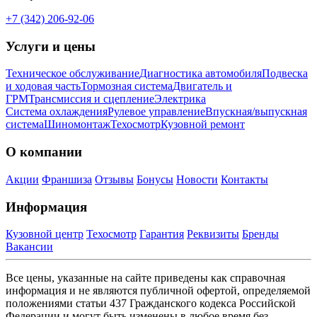
+7 (342) 206-92-06
Услуги и цены
Техническое обслуживание
Диагностика автомобиля
Подвеска
и ходовая часть
Тормозная система
Двигатель и
ГРМ
Трансмиссия и сцепление
Электрика
Система охлаждения
Рулевое управление
Впускная/выпускная
система
Шиномонтаж
Техосмотр
Кузовной ремонт
О компании
Акции
Франшиза
Отзывы
Бонусы
Новости
Контакты
Информация
Кузовной центр
Техосмотр
Гарантия
Реквизиты
Бренды
Вакансии
Все цены, указанные на сайте приведены как справочная
информация и не являются публичной офертой, определяемой
положениями статьи 437 Гражданского кодекса Российской
Федерации и могут быть изменены в любое время без