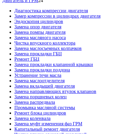
Двигатель и ГРМ
24
Диагностика компрессии двигателя
Замер компрессии в цилиндрах двигателя
Эндоскопия цилиндров
Замена опор двигателя
Замена помпы двигателя
Замена масляного насоса
Чистка впускного коллектора
Замена маслосъемных колпачков
Замена прокладки ГБЦ
Ремонт ГБЦ
Замена прокладки клапанной крышки
Замена прокладки поддона
Устранение течи масла
Замена маслоотделителя
Замена вкладышей двигателя
Замена направляющих втулок клапанов
Замена поршневых колец
Замена распредвала
Промывка масляной системы
Ремонт блока цилиндров
Замена коленвала
Замена муфт изменения фаз ГРМ
Капитальный ремонт двигателя