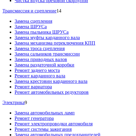
Чистка впуска ореховой скорлупой
Трансмиссия и сцепление
14
Замена сцепления
Замена ШРУСа
Замена пыльника ШРУСа
Замена муфты карданного вала
Замена механизма переключения КПП
Замена троса сцепления
Замена сальников трансмиссии
Замена приводных валов
Замена раздаточной коробки
Ремонт заднего моста
Ремонт карданного вала
Замена крестовин карданного вала
Ремонт вариатора
Ремонт автомобильных редукторов
Электрика
9
Замена автомобильных ламп
Ремонт генератора
Ремонт электропроводки автомобиля
Ремонт системы зажигания
Замена автомобильных предохранителей