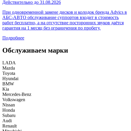
Действительно до 31.08.2026
При одновременной замене дисков и колодок бренда Advics в
АБС-АВТО обслуживание суппортов входит в стоимость
работ бесплатно, а на отсутствие посторонних звуков даётся
гарантия на 1 месяц без ограничения по пробегу.
Подробнее
Обслуживаем марки
LADA
Mazda
Toyota
Hyundai
BMW
Kia
Mercedes-Benz
Volkswagen
Nissan
Honda
Subaru
Audi
Renault