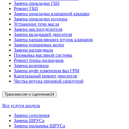
Замена прокладки ГБЦ
Ремонт ГБЦ
Замена прокладки клапанной крышки
Замена прокладки поддона
Устранение течи масла
Замена маслоотделителя
Замена вкладышей двигателя
Замена направляющих втулок клапанов
Замена поршневых колец
Замена распредвала
Промывка масляной системы
Ремонт блока цилиндров
Замена коленвала
Замена муфт изменения фаз ГРМ
Капитальный ремонт двигателя
Чистка впуска ореховой скорлупой
Трансмиссия и сцепление
14
Все услуги раздела
Замена сцепления
Замена ШРУСа
Замена пыльника ШРУСа