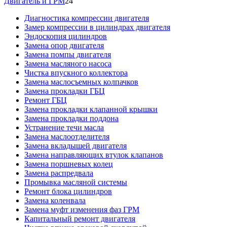
Двигатель и ГРМ
24
Диагностика компрессии двигателя
Замер компрессии в цилиндрах двигателя
Эндоскопия цилиндров
Замена опор двигателя
Замена помпы двигателя
Замена масляного насоса
Чистка впускного коллектора
Замена маслосъемных колпачков
Замена прокладки ГБЦ
Ремонт ГБЦ
Замена прокладки клапанной крышки
Замена прокладки поддона
Устранение течи масла
Замена маслоотделителя
Замена вкладышей двигателя
Замена направляющих втулок клапанов
Замена поршневых колец
Замена распредвала
Промывка масляной системы
Ремонт блока цилиндров
Замена коленвала
Замена муфт изменения фаз ГРМ
Капитальный ремонт двигателя