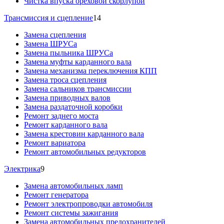
Чистка впуска ореховой скорлупой
Трансмиссия и сцепление
14
Замена сцепления
Замена ШРУСа
Замена пыльника ШРУСа
Замена муфты карданного вала
Замена механизма переключения КПП
Замена троса сцепления
Замена сальников трансмиссии
Замена приводных валов
Замена раздаточной коробки
Ремонт заднего моста
Ремонт карданного вала
Замена крестовин карданного вала
Ремонт вариатора
Ремонт автомобильных редукторов
Электрика
9
Замена автомобильных ламп
Ремонт генератора
Ремонт электропроводки автомобиля
Ремонт системы зажигания
Замена автомобильных предохранителей