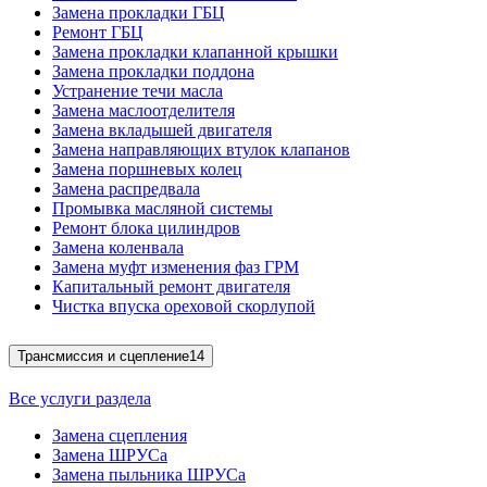
Замена прокладки ГБЦ
Ремонт ГБЦ
Замена прокладки клапанной крышки
Замена прокладки поддона
Устранение течи масла
Замена маслоотделителя
Замена вкладышей двигателя
Замена направляющих втулок клапанов
Замена поршневых колец
Замена распредвала
Промывка масляной системы
Ремонт блока цилиндров
Замена коленвала
Замена муфт изменения фаз ГРМ
Капитальный ремонт двигателя
Чистка впуска ореховой скорлупой
Трансмиссия и сцепление
14
Все услуги раздела
Замена сцепления
Замена ШРУСа
Замена пыльника ШРУСа