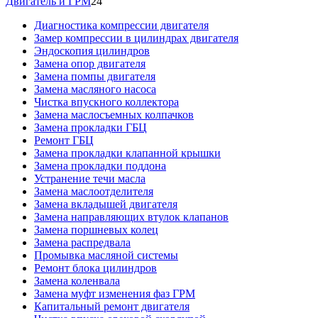
Двигатель и ГРМ
24
Диагностика компрессии двигателя
Замер компрессии в цилиндрах двигателя
Эндоскопия цилиндров
Замена опор двигателя
Замена помпы двигателя
Замена масляного насоса
Чистка впускного коллектора
Замена маслосъемных колпачков
Замена прокладки ГБЦ
Ремонт ГБЦ
Замена прокладки клапанной крышки
Замена прокладки поддона
Устранение течи масла
Замена маслоотделителя
Замена вкладышей двигателя
Замена направляющих втулок клапанов
Замена поршневых колец
Замена распредвала
Промывка масляной системы
Ремонт блока цилиндров
Замена коленвала
Замена муфт изменения фаз ГРМ
Капитальный ремонт двигателя