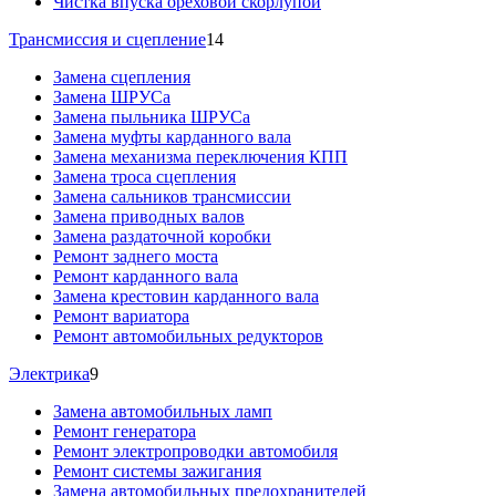
Чистка впуска ореховой скорлупой
Трансмиссия и сцепление
14
Замена сцепления
Замена ШРУСа
Замена пыльника ШРУСа
Замена муфты карданного вала
Замена механизма переключения КПП
Замена троса сцепления
Замена сальников трансмиссии
Замена приводных валов
Замена раздаточной коробки
Ремонт заднего моста
Ремонт карданного вала
Замена крестовин карданного вала
Ремонт вариатора
Ремонт автомобильных редукторов
Электрика
9
Замена автомобильных ламп
Ремонт генератора
Ремонт электропроводки автомобиля
Ремонт системы зажигания
Замена автомобильных предохранителей