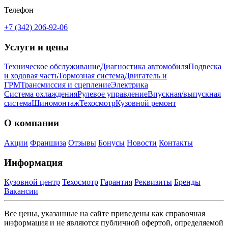
Телефон
+7 (342) 206-92-06
Услуги и цены
Техническое обслуживание
Диагностика автомобиля
Подвеска
и ходовая часть
Тормозная система
Двигатель и
ГРМ
Трансмиссия и сцепление
Электрика
Система охлаждения
Рулевое управление
Впускная/выпускная
система
Шиномонтаж
Техосмотр
Кузовной ремонт
О компании
Акции
Франшиза
Отзывы
Бонусы
Новости
Контакты
Информация
Кузовной центр
Техосмотр
Гарантия
Реквизиты
Бренды
Вакансии
Все цены, указанные на сайте приведены как справочная
информация и не являются публичной офертой, определяемой