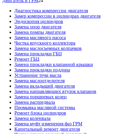
Двигатель и ГРМ
24
Диагностика компрессии двигателя
Замер компрессии в цилиндрах двигателя
Эндоскопия цилиндров
Замена опор двигателя
Замена помпы двигателя
Замена масляного насоса
Чистка впускного коллектора
Замена маслосъемных колпачков
Замена прокладки ГБЦ
Ремонт ГБЦ
Замена прокладки клапанной крышки
Замена прокладки поддона
Устранение течи масла
Замена маслоотделителя
Замена вкладышей двигателя
Замена направляющих втулок клапанов
Замена поршневых колец
Замена распредвала
Промывка масляной системы
Ремонт блока цилиндров
Замена коленвала
Замена муфт изменения фаз ГРМ
Капитальный ремонт двигателя