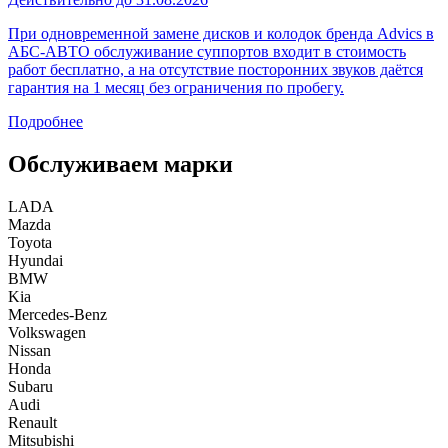
При одновременной замене дисков и колодок бренда Advics в
АБС-АВТО обслуживание суппортов входит в стоимость
работ бесплатно, а на отсутствие посторонних звуков даётся
гарантия на 1 месяц без ограничения по пробегу.
Подробнее
Обслуживаем марки
LADA
Mazda
Toyota
Hyundai
BMW
Kia
Mercedes-Benz
Volkswagen
Nissan
Honda
Subaru
Audi
Renault
Mitsubishi