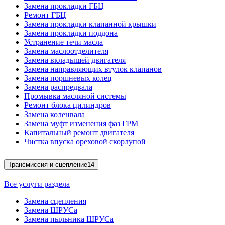
Замена прокладки ГБЦ
Ремонт ГБЦ
Замена прокладки клапанной крышки
Замена прокладки поддона
Устранение течи масла
Замена маслоотделителя
Замена вкладышей двигателя
Замена направляющих втулок клапанов
Замена поршневых колец
Замена распредвала
Промывка масляной системы
Ремонт блока цилиндров
Замена коленвала
Замена муфт изменения фаз ГРМ
Капитальный ремонт двигателя
Чистка впуска ореховой скорлупой
Трансмиссия и сцепление
14
Все услуги раздела
Замена сцепления
Замена ШРУСа
Замена пыльника ШРУСа