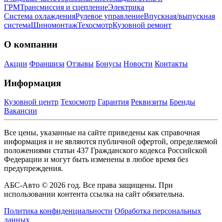
ГРМ
Трансмиссия и сцепление
Электрика
Система охлаждения
Рулевое управление
Впускная/выпускная
система
Шиномонтаж
Техосмотр
Кузовной ремонт
О компании
Акции
Франшиза
Отзывы
Бонусы
Новости
Контакты
Информация
Кузовной центр
Техосмотр
Гарантия
Реквизиты
Бренды
Вакансии
Все цены, указанные на сайте приведены как справочная
информация и не являются публичной офертой, определяемой
положениями статьи 437 Гражданского кодекса Российской
Федерации и могут быть изменены в любое время без
предупреждения.
АБС-Авто © 2026 год. Все права защищены. При
использовании контента ссылка на сайт обязательна.
Политика конфиденциальности
Обработка персональных
данных