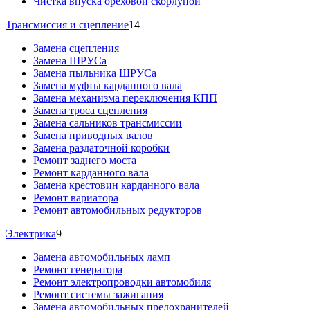
Чистка впуска ореховой скорлупой
Трансмиссия и сцепление
14
Замена сцепления
Замена ШРУСа
Замена пыльника ШРУСа
Замена муфты карданного вала
Замена механизма переключения КПП
Замена троса сцепления
Замена сальников трансмиссии
Замена приводных валов
Замена раздаточной коробки
Ремонт заднего моста
Ремонт карданного вала
Замена крестовин карданного вала
Ремонт вариатора
Ремонт автомобильных редукторов
Электрика
9
Замена автомобильных ламп
Ремонт генератора
Ремонт электропроводки автомобиля
Ремонт системы зажигания
Замена автомобильных предохранителей