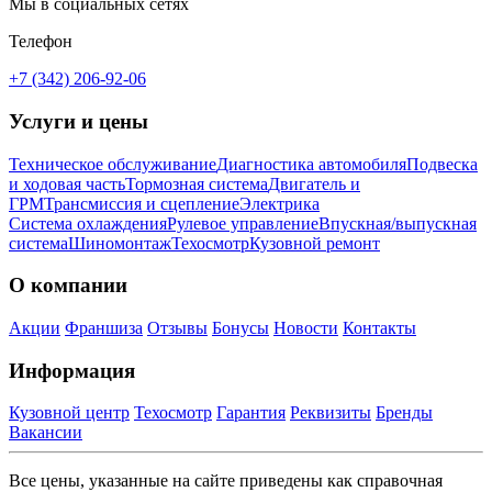
Мы в социальных сетях
Телефон
+7 (342) 206-92-06
Услуги и цены
Техническое обслуживание
Диагностика автомобиля
Подвеска
и ходовая часть
Тормозная система
Двигатель и
ГРМ
Трансмиссия и сцепление
Электрика
Система охлаждения
Рулевое управление
Впускная/выпускная
система
Шиномонтаж
Техосмотр
Кузовной ремонт
О компании
Акции
Франшиза
Отзывы
Бонусы
Новости
Контакты
Информация
Кузовной центр
Техосмотр
Гарантия
Реквизиты
Бренды
Вакансии
Все цены, указанные на сайте приведены как справочная