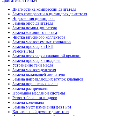
Двигатель и ГРМ
24
Диагностика компрессии двигателя
Замер компрессии в цилиндрах двигателя
Эндоскопия цилиндров
Замена опор двигателя
Замена помпы двигателя
Замена масляного насоса
Чистка впускного коллектора
Замена маслосъемных колпачков
Замена прокладки ГБЦ
Ремонт ГБЦ
Замена прокладки клапанной крышки
Замена прокладки поддона
Устранение течи масла
Замена маслоотделителя
Замена вкладышей двигателя
Замена направляющих втулок клапанов
Замена поршневых колец
Замена распредвала
Промывка масляной системы
Ремонт блока цилиндров
Замена коленвала
Замена муфт изменения фаз ГРМ
Капитальный ремонт двигателя