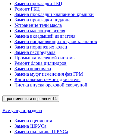
Замена прокладки ГБЦ
Ремонт ГБЦ
Замена прокладки клапанной крышки
Замена прокладки поддона
Устранение течи масла
Замена маслоотделителя
Замена вкладышей двигателя
Замена направляющих втулок клапанов
Замена поршневых колец
Замена распредвала
Промывка масляной системы
Ремонт блока цилиндров
Замена коленвала
Замена муфт изменения фаз ГРМ
Капитальный ремонт двигателя
Чистка впуска ореховой скорлупой
Трансмиссия и сцепление
14
Все услуги раздела
Замена сцепления
Замена ШРУСа
Замена пыльника ШРУСа