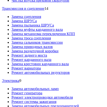
Чистка впуска ореховой скорлупой
Трансмиссия и сцепление
14
Замена сцепления
Замена ШРУСа
Замена пыльника ШРУСа
Замена муфты карданного вала
Замена механизма переключения КПП
Замена троса сцепления
Замена сальников трансмиссии
Замена приводных валов
Замена раздаточной коробки
Ремонт заднего моста
Ремонт карданного вала
Замена крестовин карданного вала
Ремонт вариатора
Ремонт автомобильных редукторов
Электрика
9
Замена автомобильных ламп
Ремонт генератора
Ремонт электропроводки автомобиля
Ремонт системы зажигания
Замена автомобильных предохранителей