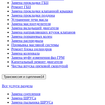
Замена прокладки ГБЦ
Ремонт ГБЦ
Замена прокладки клапанной крышки
Замена прокладки поддона
Устранение течи масла
Замена маслоотделителя
Замена вкладышей двигателя
Замена направляющих втулок клапанов
Замена поршневых колец
Замена распредвала
Промывка масляной системы
Ремонт блока цилиндров
Замена коленвала
Замена муфт изменения фаз ГРМ
Капитальный ремонт двигателя
Чистка впуска ореховой скорлупой
Трансмиссия и сцепление
14
Все услуги раздела
Замена сцепления
Замена ШРУСа
Замена пыльника ШРУСа