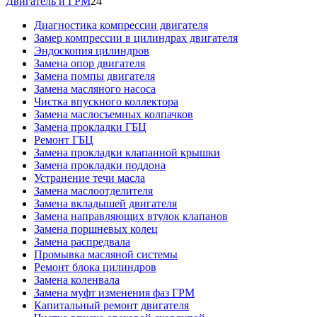
Двигатель и ГРМ
24
Диагностика компрессии двигателя
Замер компрессии в цилиндрах двигателя
Эндоскопия цилиндров
Замена опор двигателя
Замена помпы двигателя
Замена масляного насоса
Чистка впускного коллектора
Замена маслосъемных колпачков
Замена прокладки ГБЦ
Ремонт ГБЦ
Замена прокладки клапанной крышки
Замена прокладки поддона
Устранение течи масла
Замена маслоотделителя
Замена вкладышей двигателя
Замена направляющих втулок клапанов
Замена поршневых колец
Замена распредвала
Промывка масляной системы
Ремонт блока цилиндров
Замена коленвала
Замена муфт изменения фаз ГРМ
Капитальный ремонт двигателя