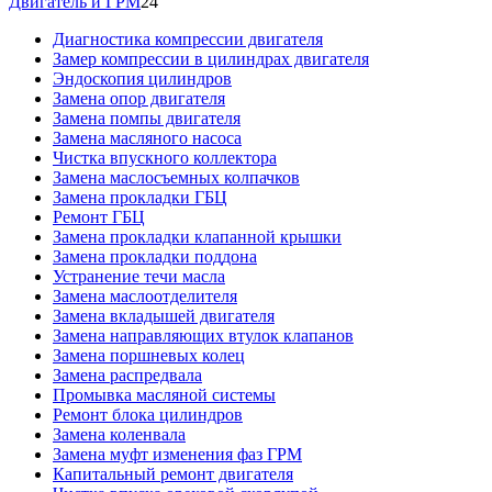
Двигатель и ГРМ
24
Диагностика компрессии двигателя
Замер компрессии в цилиндрах двигателя
Эндоскопия цилиндров
Замена опор двигателя
Замена помпы двигателя
Замена масляного насоса
Чистка впускного коллектора
Замена маслосъемных колпачков
Замена прокладки ГБЦ
Ремонт ГБЦ
Замена прокладки клапанной крышки
Замена прокладки поддона
Устранение течи масла
Замена маслоотделителя
Замена вкладышей двигателя
Замена направляющих втулок клапанов
Замена поршневых колец
Замена распредвала
Промывка масляной системы
Ремонт блока цилиндров
Замена коленвала
Замена муфт изменения фаз ГРМ
Капитальный ремонт двигателя