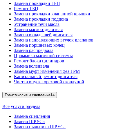
Замена прокладки ГБЦ
Ремонт ГБЦ
Замена прокладки клапанной крышки
Замена прокладки поддона
Устранение течи масла
Замена маслоотделителя
Замена вкладышей двигателя
Замена направляющих втулок клапанов
Замена поршневых колец
Замена распредвала
Промывка масляной системы
Ремонт блока цилиндров
Замена коленвала
Замена муфт изменения фаз ГРМ
Капитальный ремонт двигателя
Чистка впуска ореховой скорлупой
Трансмиссия и сцепление
14
Все услуги раздела
Замена сцепления
Замена ШРУСа
Замена пыльника ШРУСа