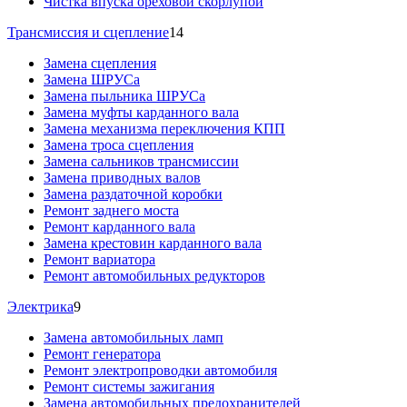
Чистка впуска ореховой скорлупой
Трансмиссия и сцепление
14
Замена сцепления
Замена ШРУСа
Замена пыльника ШРУСа
Замена муфты карданного вала
Замена механизма переключения КПП
Замена троса сцепления
Замена сальников трансмиссии
Замена приводных валов
Замена раздаточной коробки
Ремонт заднего моста
Ремонт карданного вала
Замена крестовин карданного вала
Ремонт вариатора
Ремонт автомобильных редукторов
Электрика
9
Замена автомобильных ламп
Ремонт генератора
Ремонт электропроводки автомобиля
Ремонт системы зажигания
Замена автомобильных предохранителей