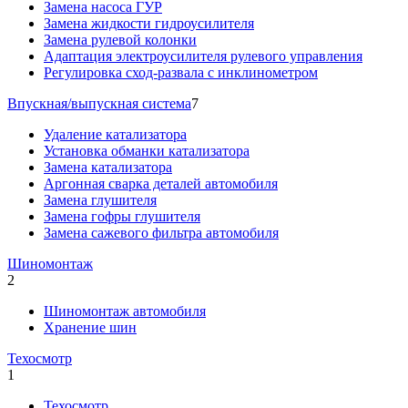
Замена насоса ГУР
Замена жидкости гидроусилителя
Замена рулевой колонки
Адаптация электроусилителя рулевого управления
Регулировка сход-развала с инклинометром
Впускная/выпускная система
7
Удаление катализатора
Установка обманки катализатора
Замена катализатора
Аргонная сварка деталей автомобиля
Замена глушителя
Замена гофры глушителя
Замена сажевого фильтра автомобиля
Шиномонтаж
2
Шиномонтаж автомобиля
Хранение шин
Техосмотр
1
Техосмотр