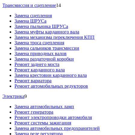
Трансмиссия и сцепление
14
Замена сцепления
Замена ШРУСа
Замена пыльника ШРУСа
Замена муфты карданного вала
Замена механизма переключения КПП
Замена троса сцепления
Замена сальников трансмиссии
Замена приводных валов
Замена раздаточной коробки
Ремонт заднего моста
Ремонт карданного вала
Замена крестовин карданного вала
Ремонт вариатора
Ремонт автомобильных редукторов
Электрика
9
Замена автомобильных ламп
Ремонт генератора
Ремонт электропроводки автомобиля
Ремонт системы зажигания
Замена автомобильных предохранителей
Замена реле регулятора