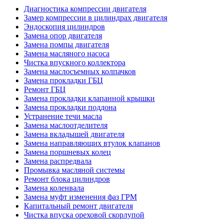
Диагностика компрессии двигателя
Замер компрессии в цилиндрах двигателя
Эндоскопия цилиндров
Замена опор двигателя
Замена помпы двигателя
Замена масляного насоса
Чистка впускного коллектора
Замена маслосъемных колпачков
Замена прокладки ГБЦ
Ремонт ГБЦ
Замена прокладки клапанной крышки
Замена прокладки поддона
Устранение течи масла
Замена маслоотделителя
Замена вкладышей двигателя
Замена направляющих втулок клапанов
Замена поршневых колец
Замена распредвала
Промывка масляной системы
Ремонт блока цилиндров
Замена коленвала
Замена муфт изменения фаз ГРМ
Капитальный ремонт двигателя
Чистка впуска ореховой скорлупой