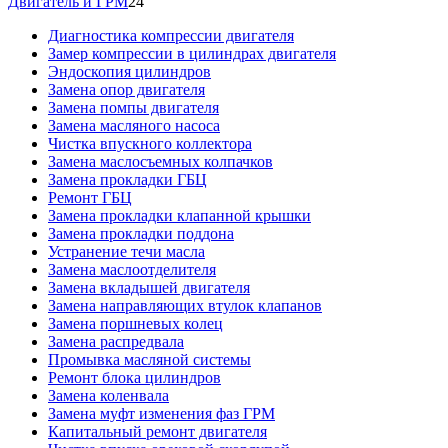
Двигатель и ГРМ
24
Диагностика компрессии двигателя
Замер компрессии в цилиндрах двигателя
Эндоскопия цилиндров
Замена опор двигателя
Замена помпы двигателя
Замена масляного насоса
Чистка впускного коллектора
Замена маслосъемных колпачков
Замена прокладки ГБЦ
Ремонт ГБЦ
Замена прокладки клапанной крышки
Замена прокладки поддона
Устранение течи масла
Замена маслоотделителя
Замена вкладышей двигателя
Замена направляющих втулок клапанов
Замена поршневых колец
Замена распредвала
Промывка масляной системы
Ремонт блока цилиндров
Замена коленвала
Замена муфт изменения фаз ГРМ
Капитальный ремонт двигателя