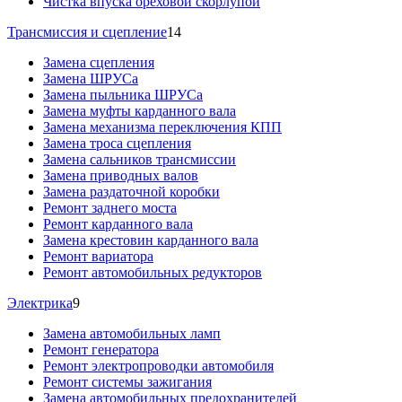
Чистка впуска ореховой скорлупой
Трансмиссия и сцепление
14
Замена сцепления
Замена ШРУСа
Замена пыльника ШРУСа
Замена муфты карданного вала
Замена механизма переключения КПП
Замена троса сцепления
Замена сальников трансмиссии
Замена приводных валов
Замена раздаточной коробки
Ремонт заднего моста
Ремонт карданного вала
Замена крестовин карданного вала
Ремонт вариатора
Ремонт автомобильных редукторов
Электрика
9
Замена автомобильных ламп
Ремонт генератора
Ремонт электропроводки автомобиля
Ремонт системы зажигания
Замена автомобильных предохранителей