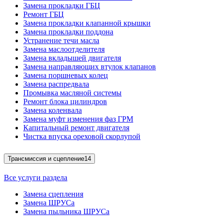
Замена прокладки ГБЦ
Ремонт ГБЦ
Замена прокладки клапанной крышки
Замена прокладки поддона
Устранение течи масла
Замена маслоотделителя
Замена вкладышей двигателя
Замена направляющих втулок клапанов
Замена поршневых колец
Замена распредвала
Промывка масляной системы
Ремонт блока цилиндров
Замена коленвала
Замена муфт изменения фаз ГРМ
Капитальный ремонт двигателя
Чистка впуска ореховой скорлупой
Трансмиссия и сцепление
14
Все услуги раздела
Замена сцепления
Замена ШРУСа
Замена пыльника ШРУСа