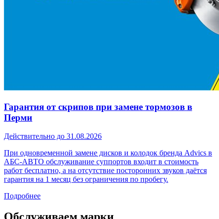
Гарантия от скрипов при замене тормозов в
Перми
Действительно до 31.08.2026
При одновременной замене дисков и колодок бренда Advics в
АБС-АВТО обслуживание суппортов входит в стоимость
работ бесплатно, а на отсутствие посторонних звуков даётся
гарантия на 1 месяц без ограничения по пробегу.
Подробнее
Обслуживаем марки