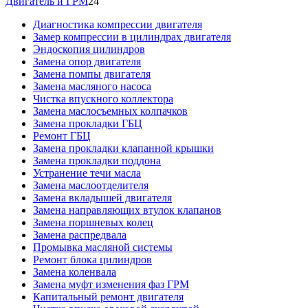
Двигатель и ГРМ
24
Диагностика компрессии двигателя
Замер компрессии в цилиндрах двигателя
Эндоскопия цилиндров
Замена опор двигателя
Замена помпы двигателя
Замена масляного насоса
Чистка впускного коллектора
Замена маслосъемных колпачков
Замена прокладки ГБЦ
Ремонт ГБЦ
Замена прокладки клапанной крышки
Замена прокладки поддона
Устранение течи масла
Замена маслоотделителя
Замена вкладышей двигателя
Замена направляющих втулок клапанов
Замена поршневых колец
Замена распредвала
Промывка масляной системы
Ремонт блока цилиндров
Замена коленвала
Замена муфт изменения фаз ГРМ
Капитальный ремонт двигателя