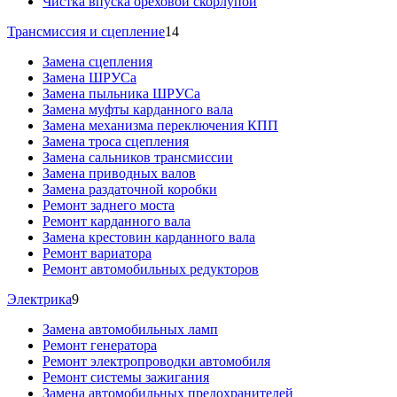
Чистка впуска ореховой скорлупой
Трансмиссия и сцепление
14
Замена сцепления
Замена ШРУСа
Замена пыльника ШРУСа
Замена муфты карданного вала
Замена механизма переключения КПП
Замена троса сцепления
Замена сальников трансмиссии
Замена приводных валов
Замена раздаточной коробки
Ремонт заднего моста
Ремонт карданного вала
Замена крестовин карданного вала
Ремонт вариатора
Ремонт автомобильных редукторов
Электрика
9
Замена автомобильных ламп
Ремонт генератора
Ремонт электропроводки автомобиля
Ремонт системы зажигания
Замена автомобильных предохранителей