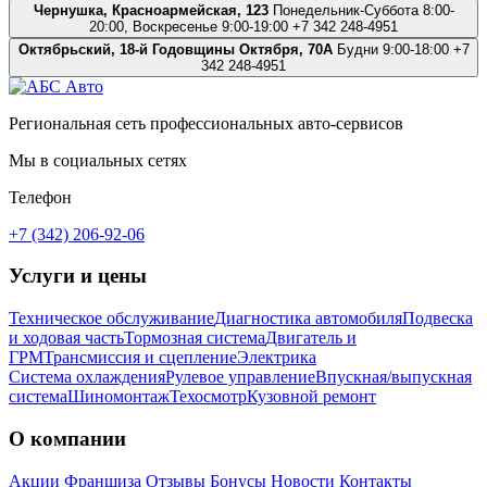
Чернушка, Красноармейская, 123
Понедельник-Суббота 8:00-
20:00, Воскресенье 9:00-19:00
+7 342 248-4951
Октябрьский, 18-й Годовщины Октября, 70А
Будни 9:00-18:00
+7
342 248-4951
Региональная сеть профессиональных авто-сервисов
Мы в социальных сетях
Телефон
+7 (342) 206-92-06
Услуги и цены
Техническое обслуживание
Диагностика автомобиля
Подвеска
и ходовая часть
Тормозная система
Двигатель и
ГРМ
Трансмиссия и сцепление
Электрика
Система охлаждения
Рулевое управление
Впускная/выпускная
система
Шиномонтаж
Техосмотр
Кузовной ремонт
О компании
Акции
Франшиза
Отзывы
Бонусы
Новости
Контакты