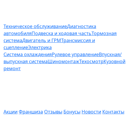
Услуги и цены
Техническое обслуживание
Диагностика
автомобиля
Подвеска и ходовая часть
Тормозная
система
Двигатель и ГРМ
Трансмиссия и
сцепление
Электрика
Система охлаждения
Рулевое управление
Впускная/
выпускная система
Шиномонтаж
Техосмотр
Кузовной
ремонт
О компании
Акции
Франшиза
Отзывы
Бонусы
Новости
Контакты