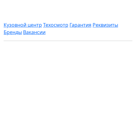
Информация
Кузовной центр
Техосмотр
Гарантия
Реквизиты
Бренды
Вакансии
Все цены, указанные на сайте приведены как
справочная информация и не являются публичной
офертой, определяемой положениями статьи 437
Гражданского кодекса Российской Федерации и
могут быть изменены в любое время без
предупреждения.
АБС-Авто © 2026 год. Все права защищены. При
использовании контента ссылка на сайт
обязательна.
Политика конфиденциальности