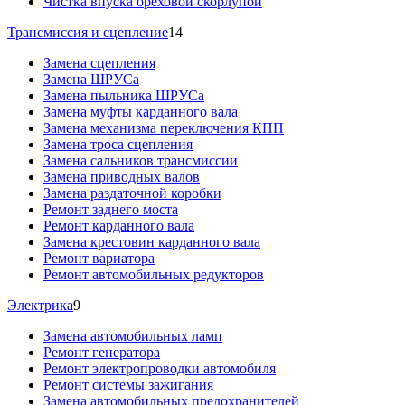
Чистка впуска ореховой скорлупой
Трансмиссия и сцепление
14
Замена сцепления
Замена ШРУСа
Замена пыльника ШРУСа
Замена муфты карданного вала
Замена механизма переключения КПП
Замена троса сцепления
Замена сальников трансмиссии
Замена приводных валов
Замена раздаточной коробки
Ремонт заднего моста
Ремонт карданного вала
Замена крестовин карданного вала
Ремонт вариатора
Ремонт автомобильных редукторов
Электрика
9
Замена автомобильных ламп
Ремонт генератора
Ремонт электропроводки автомобиля
Ремонт системы зажигания
Замена автомобильных предохранителей