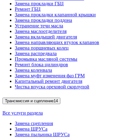
Замена прокладки ГБЦ
Ремонт ГБЦ
Замена прокладки клапанной крышки
Замена прокладки поддона
Устранение течи масла
Замена маслоотделителя
Замена вкладышей двигателя
Замена направляющих втулок клапанов
Замена поршневых колец
Замена распредвала
Промывка масляной системы
Ремонт блока цилиндров
Замена коленвала
Замена муфт изменения фаз ГРМ
Капитальный ремонт двигателя
Чистка впуска ореховой скорлупой
Трансмиссия и сцепление
14
Все услуги раздела
Замена сцепления
Замена ШРУСа
Замена пыльника ШРУСа