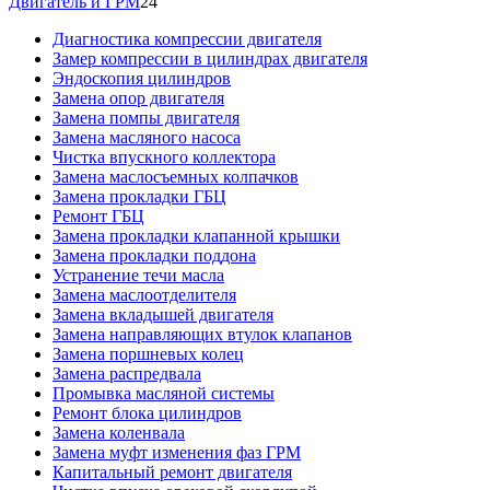
Двигатель и ГРМ
24
Диагностика компрессии двигателя
Замер компрессии в цилиндрах двигателя
Эндоскопия цилиндров
Замена опор двигателя
Замена помпы двигателя
Замена масляного насоса
Чистка впускного коллектора
Замена маслосъемных колпачков
Замена прокладки ГБЦ
Ремонт ГБЦ
Замена прокладки клапанной крышки
Замена прокладки поддона
Устранение течи масла
Замена маслоотделителя
Замена вкладышей двигателя
Замена направляющих втулок клапанов
Замена поршневых колец
Замена распредвала
Промывка масляной системы
Ремонт блока цилиндров
Замена коленвала
Замена муфт изменения фаз ГРМ
Капитальный ремонт двигателя