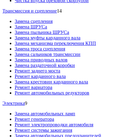
Чистка впуска ореховой скорлупой
Трансмиссия и сцепление
14
Замена сцепления
Замена ШРУСа
Замена пыльника ШРУСа
Замена муфты карданного вала
Замена механизма переключения КПП
Замена троса сцепления
Замена сальников трансмиссии
Замена приводных валов
Замена раздаточной коробки
Ремонт заднего моста
Ремонт карданного вала
Замена крестовин карданного вала
Ремонт вариатора
Ремонт автомобильных редукторов
Электрика
9
Замена автомобильных ламп
Ремонт генератора
Ремонт электропроводки автомобиля
Ремонт системы зажигания
Замена автомобильных предохранителей