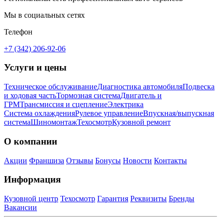
Мы в социальных сетях
Телефон
+7 (342) 206-92-06
Услуги и цены
Техническое обслуживание
Диагностика автомобиля
Подвеска
и ходовая часть
Тормозная система
Двигатель и
ГРМ
Трансмиссия и сцепление
Электрика
Система охлаждения
Рулевое управление
Впускная/выпускная
система
Шиномонтаж
Техосмотр
Кузовной ремонт
О компании
Акции
Франшиза
Отзывы
Бонусы
Новости
Контакты
Информация
Кузовной центр
Техосмотр
Гарантия
Реквизиты
Бренды
Вакансии